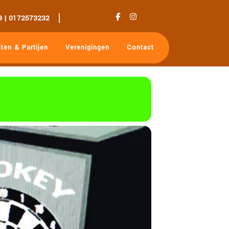
3 | 0172573232
:
ten & Partijen
Verenigingen
Contact