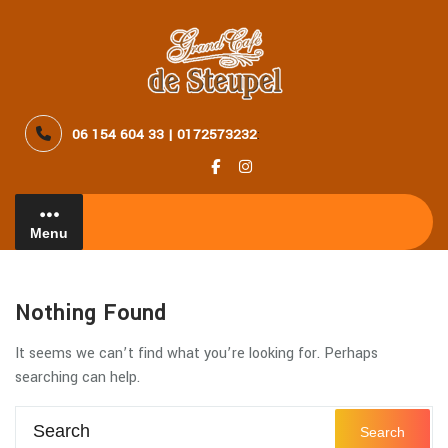
Skip
to
content
06 154 604 33 | 0172573232
:
Menu
Nothing Found
It seems we can’t find what you’re looking for. Perhaps
searching can help.
Search